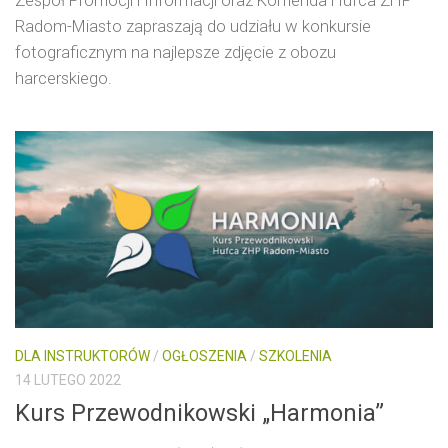
Zespół Promocji i Informacji oraz Komenda Hufca ZHP
Radom-Miasto zapraszają do udziału w konkursie
fotograficznym na najlepsze zdjęcie z obozu
harcerskiego.
DLA INSTRUKTORÓW
/
OGŁOSZENIA
/
SZKOLENIA
14 LUTEGO 2022
Kurs Przewodnikowski „Harmonia”