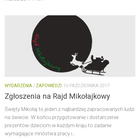
WYDARZENIA
/
ZAPOWIEDZI
16 PAŹDZIERNIKA 2017
Zgłoszenia na Rajd Mikołajkowy
Święty Mikołaj to jeden z najbardziej zapracowanych ludzi
na świecie. W końcu przygotowanie i dostarczenie
prezentów dzieciom w każdym kraju to zadanie
wymagające mnóstwa pracy i...