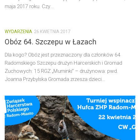
maja 2017 roku. Czy...
WYDARZENIA
26 KWIETNIA 2017
Obóz 64. Szczepu w Łazach
Dla kogo? Obóz jest przeznaczony dla członków 64
Radomskiego Szczepu drużyn Harcerskich i Gromad
Zuchowych: 15 RGZ „Muminki” – drużynowa: pwd.
Joanna Przybylska Gromada zrzesza dzieci...