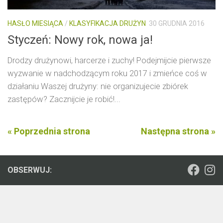
HASŁO MIESIĄCA
/
KLASYFIKACJA DRUŻYN
30 GRUDNIA 2016
Styczeń: Nowy rok, nowa ja!
Drodzy drużynowi, harcerze i zuchy! Podejmijcie pierwsze
wyzwanie w nadchodzącym roku 2017 i zmieńce coś w
działaniu Waszej drużyny: nie organizujecie zbiórek
zastępów? Zacznijcie je robić!...
« Poprzednia strona
Następna strona »
OBSERWUJ: