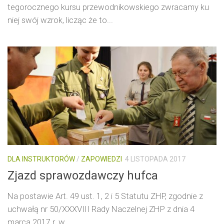
tegorocznego kursu przewodnikowskiego zwracamy ku
niej swój wzrok, licząc że to...
DLA INSTRUKTORÓW
/
ZAPOWIEDZI
4 LISTOPADA 2017
Zjazd sprawozdawczy hufca
Na postawie Art. 49 ust. 1, 2 i 5 Statutu ZHP, zgodnie z
uchwałą nr 50/XXXVIII Rady Naczelnej ZHP z dnia 4
marca 2017 r. w...