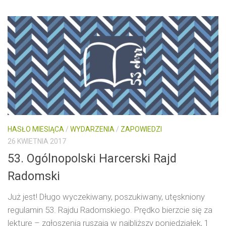
HASŁO MIESIĄCA
/
WYDARZENIA
/
ZAPOWIEDZI
26 KWIETNIA 2017
53. Ogólnopolski Harcerski Rajd
Radomski
Już jest! Długo wyczekiwany, poszukiwany, utęskniony
regulamin 53. Rajdu Radomskiego. Prędko bierzcie się za
lekturę – zgłoszenia ruszają w najbliższy poniedziałek, 1