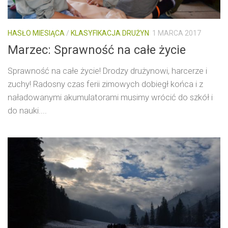
HASŁO MIESIĄCA
/
KLASYFIKACJA DRUŻYN
1 MARCA 2017
Marzec: Sprawność na całe życie
Sprawność na całe życie! Drodzy drużynowi, harcerze i
zuchy! Radosny czas ferii zimowych dobiegł końca i z
naładowanymi akumulatorami musimy wrócić do szkół i
do nauki....