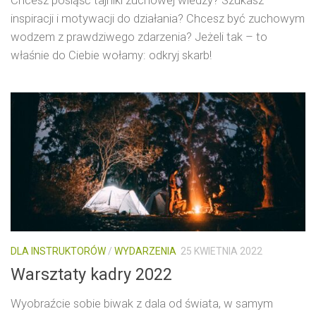
Chcesz posiąść tajniki zuchowej wiedzy? Szukasz
inspiracji i motywacji do działania? Chcesz być zuchowym
wodzem z prawdziwego zdarzenia? Jeżeli tak – to
właśnie do Ciebie wołamy: odkryj skarb!
DLA INSTRUKTORÓW
/
WYDARZENIA
25 KWIETNIA 2022
Warsztaty kadry 2022
Wyobraźcie sobie biwak z dala od świata, w samym