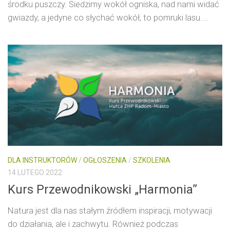
środku puszczy. Siedzimy wokół ogniska, nad nami widać
gwiazdy, a jedyne co słychać wokół, to pomruki lasu....
DLA INSTRUKTORÓW
/
OGŁOSZENIA
/
SZKOLENIA
14 LUTEGO 2022
Kurs Przewodnikowski „Harmonia”
Natura jest dla nas stałym źródłem inspiracji, motywacji
do działania, ale i zachwytu. Również podczas