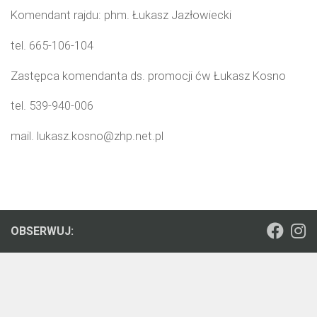
Komendant rajdu: phm. Łukasz Jazłowiecki
tel. 665-106-104
Zastępca komendanta ds. promocji ćw Łukasz Kosno
tel. 539-940-006
mail. lukasz.kosno@zhp.net.pl
OBSERWUJ: