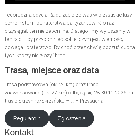
Tegoroczna edycja Rajdu zabierze was w przysuskie lasy
pełne historii i bohaterstwa partyzantów. Kto raz
przysięgał, ten nie zapomina. Dlatego i my wyruszamy w
ten rajd – by przypomnieć sobie, czym jest wierność,
odwaga i braterstwo. By choć przez chwilę poczuć ducha
tych, którzy nie złożyli broni.
Trasa, miejsce oraz data
Trasa podstawowa (ok. 24 km) oraz trasa
zaawansowana (ok. 27 km) odbędą się 28-30.11.2025 na
trasie Skrzynno/Skrzyńsko – … – Przysucha
Regulamin
Zgłoszenia
Kontakt