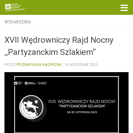
Skip to content
WYDARZENIA
XVII Wędrowniczy Rajd Nocny
,,Partyzanckim Szlakiem”
PRZEZ
PRZEMYSŁAW KACPRZAK
·
16 WRZEŚNIA 2025