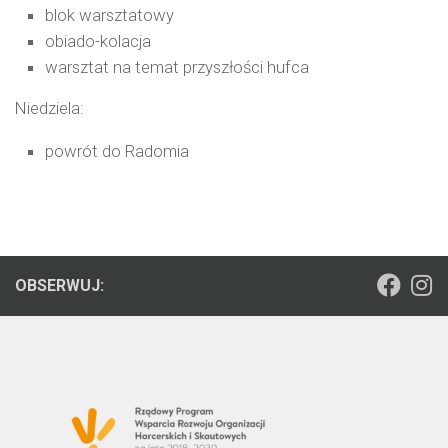
blok warsztatowy
obiado-kolacja
warsztat na temat przyszłości hufca
Niedziela:
powrót do Radomia
OBSERWUJ: