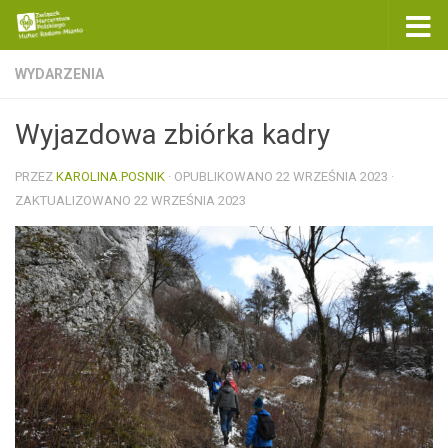
Skip to content
WYDARZENIA
Wyjazdowa zbiórka kadry
PRZEZ
KAROLINA.POSNIK
· OPUBLIKOWANO
22 WRZEŚNIA 2023
·
ZAKTUALIZOWANO
22 WRZEŚNIA 2023