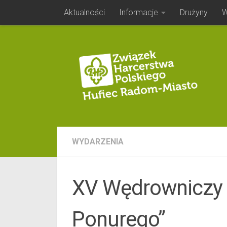
Aktualności
Informacje
Drużyny
W
Skip to content
WYDARZENIA
XV Wędrowniczy 
Ponurego”