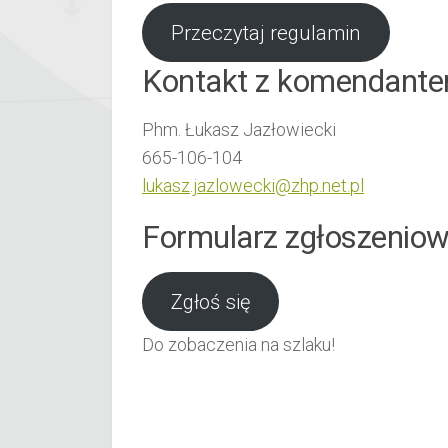
Przeczytaj regulamin
Kontakt z komendantem
Phm. Łukasz Jazłowiecki
665-106-104
lukasz.jazlowecki@zhp.net.pl
Formularz zgłoszeniow
Zgłoś się
Do zobaczenia na szlaku!