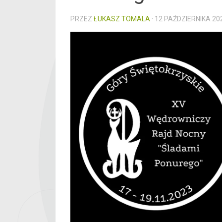
PRZEZ
ŁUKASZ TOMALA
·
12 PAŹDZIERNIKA 20