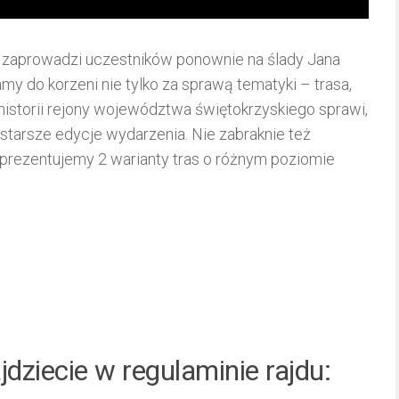
u zaprowadzi uczestników ponownie na ślady Jana
my do korzeni nie tylko za sprawą tematyki – trasa,
istorii rejony województwa świętokrzyskiego sprawi,
starsze edycje wydarzenia. Nie zabraknie też
 prezentujemy 2 warianty tras o różnym poziomie
dziecie w regulaminie rajdu: