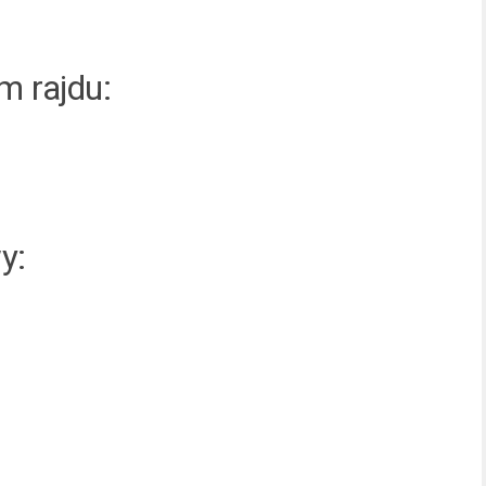
 rajdu:
y: