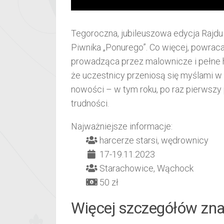
Tegoroczna, jubileuszowa edycja Rajd
Piwnika „Ponurego”. Co więcej, powraca
prowadząca przez malownicze i pełne h
że uczestnicy przeniosą się myślami w 
nowości – w tym roku, po raz pierwszy
trudności.
Najważniejsze informacje:
harcerze starsi, wędrownicy
17-19.11.2023
Starachowice, Wąchock
50 zł
Więcej szczegółów znaj