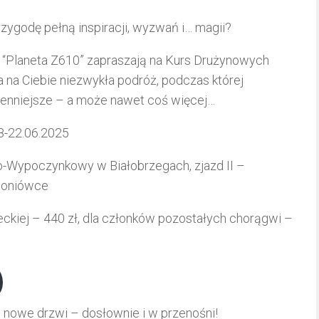
zygodę pełną inspiracji, wyzwań i… magii?
 “Planeta Z610” zapraszają na Kurs Drużynowych
 na Ciebie niezwykła podróż, podczas której
jcenniejsze – a może nawet coś więcej…
18-22.06.2025
wo-Wypoczynkowy w Białobrzegach, zjazd II –
ntoniówce
ckiej – 440 zł, dla członków pozostałych chorągwi –
 nowe drzwi – dosłownie i w przenośni!