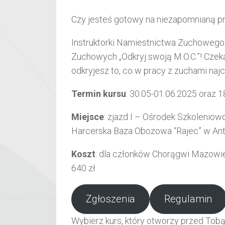
Czy jesteś gotowy na niezapomnianą pr
Instruktorki Namiestnictwa Zuchowego
Zuchowych „Odkryj swoją M.O.C.”! Czeka
odkryjesz to, co w pracy z zuchami na
Termin kursu
: 30.05-01.06.2025 oraz 
Miejsce
: zjazd I – Ośrodek Szkolenio
Harcerska Baza Obozowa “Rajec” w A
Koszt
: dla członków Chorągwi Mazowie
640 zł
Zgłoszenia
Regulamin
Wybierz kurs, który otworzy przed Tobą