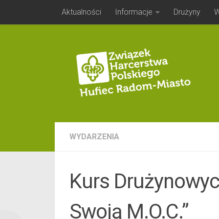
Aktualności
Informacje
Drużyny
W
Skip to content
WYDARZENIA
Kurs Drużynowyc
Swoją M.O.C.”